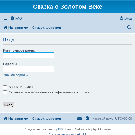
Сказка о Золотом Веке
FAQ
Вход
П
На главную
Список форумов
о
Вход
и
с
Имя пользователя:
к
Пароль:
Забыли пароль?
Запомнить меня
Скрыть моё пребывание на конференции в этот раз
На главную
Список форумов
Часовой пояс:
UTC+03:00
Создано на основе
phpBB
® Forum Software © phpBB Limited
Русская поддержка phpBB