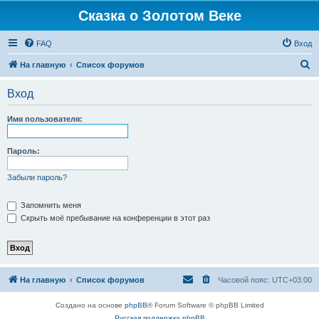
Сказка о Золотом Веке
FAQ
Вход
П
На главную
Список форумов
о
Вход
и
с
Имя пользователя:
к
Пароль:
Забыли пароль?
Запомнить меня
Скрыть моё пребывание на конференции в этот раз
На главную
Список форумов
Часовой пояс:
UTC+03:00
Создано на основе
phpBB
® Forum Software © phpBB Limited
Русская поддержка phpBB