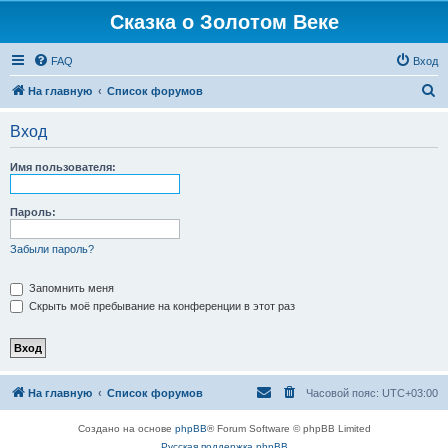
Сказка о Золотом Веке
FAQ
Вход
П
На главную
Список форумов
о
Вход
и
с
Имя пользователя:
к
Пароль:
Забыли пароль?
Запомнить меня
Скрыть моё пребывание на конференции в этот раз
На главную
Список форумов
Часовой пояс:
UTC+03:00
Создано на основе
phpBB
® Forum Software © phpBB Limited
Русская поддержка phpBB