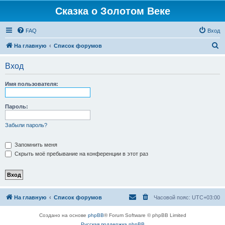
Сказка о Золотом Веке
FAQ
Вход
П
На главную
Список форумов
о
Вход
и
с
Имя пользователя:
к
Пароль:
Забыли пароль?
Запомнить меня
Скрыть моё пребывание на конференции в этот раз
На главную
Список форумов
Часовой пояс:
UTC+03:00
Создано на основе
phpBB
® Forum Software © phpBB Limited
Русская поддержка phpBB