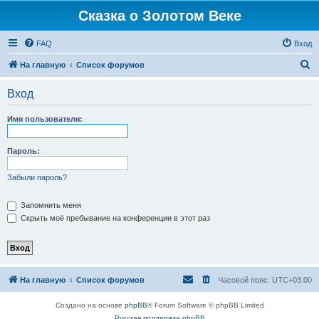
Сказка о Золотом Веке
FAQ
Вход
П
На главную
Список форумов
о
Вход
и
с
Имя пользователя:
к
Пароль:
Забыли пароль?
Запомнить меня
Скрыть моё пребывание на конференции в этот раз
На главную
Список форумов
Часовой пояс:
UTC+03:00
Создано на основе
phpBB
® Forum Software © phpBB Limited
Русская поддержка phpBB