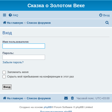
Сказка о Золотом Веке
FAQ
Вход
П
На главную
Список форумов
о
Вход
и
с
Имя пользователя:
к
Пароль:
Забыли пароль?
Запомнить меня
Скрыть моё пребывание на конференции в этот раз
На главную
Список форумов
Часовой пояс:
UTC+03:00
Создано на основе
phpBB
® Forum Software © phpBB Limited
Русская поддержка phpBB