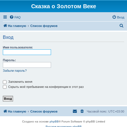
Сказка о Золотом Веке
FAQ
Вход
П
На главную
Список форумов
о
Вход
и
с
Имя пользователя:
к
Пароль:
Забыли пароль?
Запомнить меня
Скрыть моё пребывание на конференции в этот раз
На главную
Список форумов
Часовой пояс:
UTC+03:00
Создано на основе
phpBB
® Forum Software © phpBB Limited
Русская поддержка phpBB