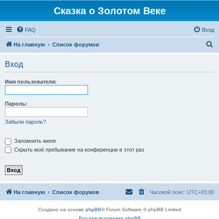
Сказка о Золотом Веке
FAQ
Вход
П
На главную
Список форумов
о
Вход
и
с
Имя пользователя:
к
Пароль:
Забыли пароль?
Запомнить меня
Скрыть моё пребывание на конференции в этот раз
На главную
Список форумов
Часовой пояс:
UTC+03:00
Создано на основе
phpBB
® Forum Software © phpBB Limited
Русская поддержка phpBB