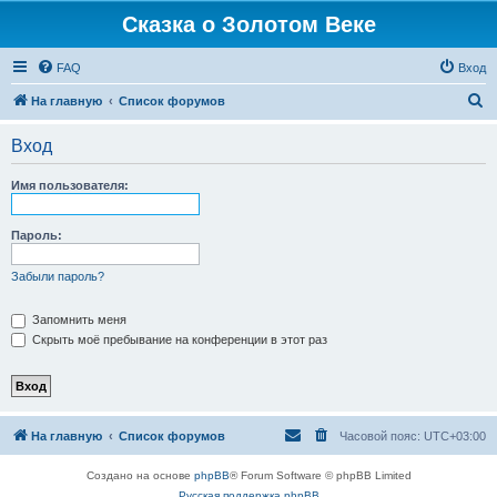
Сказка о Золотом Веке
FAQ
Вход
П
На главную
Список форумов
о
Вход
и
с
Имя пользователя:
к
Пароль:
Забыли пароль?
Запомнить меня
Скрыть моё пребывание на конференции в этот раз
На главную
Список форумов
Часовой пояс:
UTC+03:00
Создано на основе
phpBB
® Forum Software © phpBB Limited
Русская поддержка phpBB