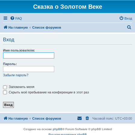
Сказка о Золотом Веке
FAQ
Вход
П
На главную
Список форумов
о
Вход
и
с
Имя пользователя:
к
Пароль:
Забыли пароль?
Запомнить меня
Скрыть моё пребывание на конференции в этот раз
На главную
Список форумов
Часовой пояс:
UTC+03:00
Создано на основе
phpBB
® Forum Software © phpBB Limited
Русская поддержка phpBB