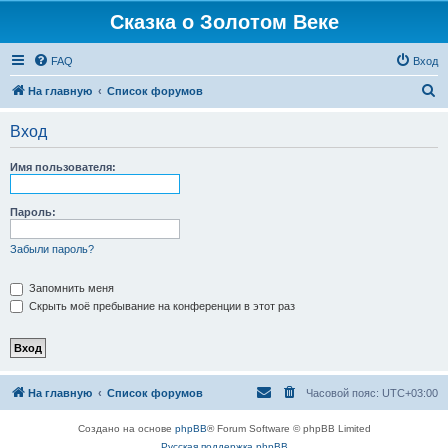
Сказка о Золотом Веке
FAQ
Вход
П
На главную
Список форумов
о
Вход
и
с
Имя пользователя:
к
Пароль:
Забыли пароль?
Запомнить меня
Скрыть моё пребывание на конференции в этот раз
На главную
Список форумов
Часовой пояс:
UTC+03:00
Создано на основе
phpBB
® Forum Software © phpBB Limited
Русская поддержка phpBB