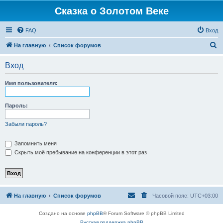
Сказка о Золотом Веке
FAQ
Вход
П
На главную
Список форумов
о
Вход
и
с
Имя пользователя:
к
Пароль:
Забыли пароль?
Запомнить меня
Скрыть моё пребывание на конференции в этот раз
На главную
Список форумов
Часовой пояс:
UTC+03:00
Создано на основе
phpBB
® Forum Software © phpBB Limited
Русская поддержка phpBB