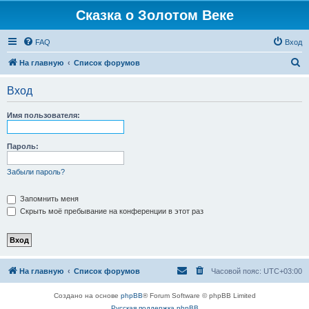
Сказка о Золотом Веке
FAQ
Вход
П
На главную
Список форумов
о
Вход
и
с
Имя пользователя:
к
Пароль:
Забыли пароль?
Запомнить меня
Скрыть моё пребывание на конференции в этот раз
На главную
Список форумов
Часовой пояс:
UTC+03:00
Создано на основе
phpBB
® Forum Software © phpBB Limited
Русская поддержка phpBB