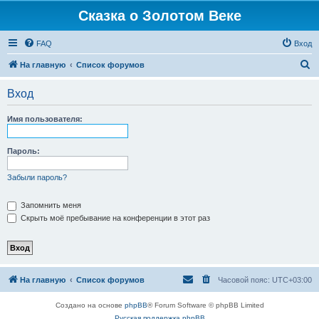
Сказка о Золотом Веке
FAQ
Вход
П
На главную
Список форумов
о
Вход
и
с
Имя пользователя:
к
Пароль:
Забыли пароль?
Запомнить меня
Скрыть моё пребывание на конференции в этот раз
На главную
Список форумов
Часовой пояс:
UTC+03:00
Создано на основе
phpBB
® Forum Software © phpBB Limited
Русская поддержка phpBB