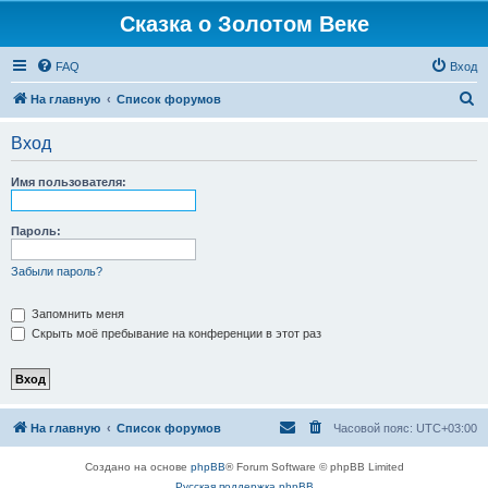
Сказка о Золотом Веке
FAQ
Вход
П
На главную
Список форумов
о
Вход
и
с
Имя пользователя:
к
Пароль:
Забыли пароль?
Запомнить меня
Скрыть моё пребывание на конференции в этот раз
На главную
Список форумов
Часовой пояс:
UTC+03:00
Создано на основе
phpBB
® Forum Software © phpBB Limited
Русская поддержка phpBB