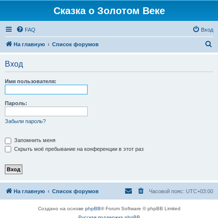
Сказка о Золотом Веке
FAQ
Вход
П
На главную
Список форумов
о
Вход
и
с
Имя пользователя:
к
Пароль:
Забыли пароль?
Запомнить меня
Скрыть моё пребывание на конференции в этот раз
На главную
Список форумов
Часовой пояс:
UTC+03:00
Создано на основе
phpBB
® Forum Software © phpBB Limited
Русская поддержка phpBB