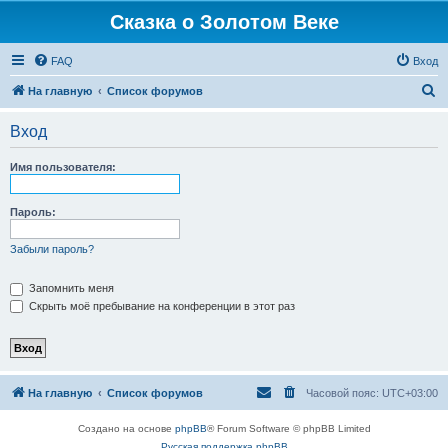
Сказка о Золотом Веке
FAQ
Вход
П
На главную
Список форумов
о
Вход
и
с
Имя пользователя:
к
Пароль:
Забыли пароль?
Запомнить меня
Скрыть моё пребывание на конференции в этот раз
На главную
Список форумов
Часовой пояс:
UTC+03:00
Создано на основе
phpBB
® Forum Software © phpBB Limited
Русская поддержка phpBB