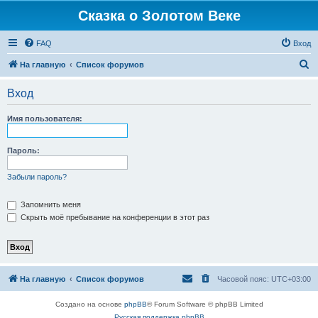
Сказка о Золотом Веке
FAQ
Вход
П
На главную
Список форумов
о
Вход
и
с
Имя пользователя:
к
Пароль:
Забыли пароль?
Запомнить меня
Скрыть моё пребывание на конференции в этот раз
На главную
Список форумов
Часовой пояс:
UTC+03:00
Создано на основе
phpBB
® Forum Software © phpBB Limited
Русская поддержка phpBB