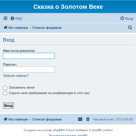
Сказка о Золотом Веке
FAQ
Вход
П
На главную
Список форумов
о
Вход
и
с
Имя пользователя:
к
Пароль:
Забыли пароль?
Запомнить меня
Скрыть моё пребывание на конференции в этот раз
На главную
Список форумов
Часовой пояс:
UTC+03:00
Создано на основе
phpBB
® Forum Software © phpBB Limited
Русская поддержка phpBB