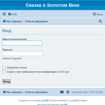
Сказка о Золотом Веке
FAQ
Вход
П
На главную
Список форумов
о
Вход
и
с
Имя пользователя:
к
Пароль:
Забыли пароль?
Запомнить меня
Скрыть моё пребывание на конференции в этот раз
На главную
Список форумов
Часовой пояс:
UTC+03:00
Создано на основе
phpBB
® Forum Software © phpBB Limited
Русская поддержка phpBB