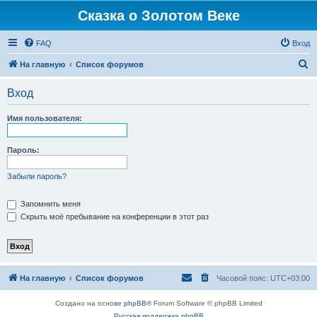
Сказка о Золотом Веке
FAQ
Вход
П
На главную
Список форумов
о
Вход
и
с
Имя пользователя:
к
Пароль:
Забыли пароль?
Запомнить меня
Скрыть моё пребывание на конференции в этот раз
На главную
Список форумов
Часовой пояс:
UTC+03:00
Создано на основе
phpBB
® Forum Software © phpBB Limited
Русская поддержка phpBB