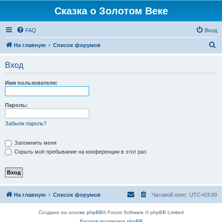
Сказка о Золотом Веке
FAQ
Вход
П
На главную
Список форумов
о
Вход
и
с
Имя пользователя:
к
Пароль:
Забыли пароль?
Запомнить меня
Скрыть моё пребывание на конференции в этот раз
На главную
Список форумов
Часовой пояс:
UTC+03:00
Создано на основе
phpBB
® Forum Software © phpBB Limited
Русская поддержка phpBB