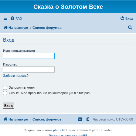
Сказка о Золотом Веке
FAQ
Вход
П
На главную
Список форумов
о
Вход
и
с
Имя пользователя:
к
Пароль:
Забыли пароль?
Запомнить меня
Скрыть моё пребывание на конференции в этот раз
На главную
Список форумов
Часовой пояс:
UTC+03:00
Создано на основе
phpBB
® Forum Software © phpBB Limited
Русская поддержка phpBB