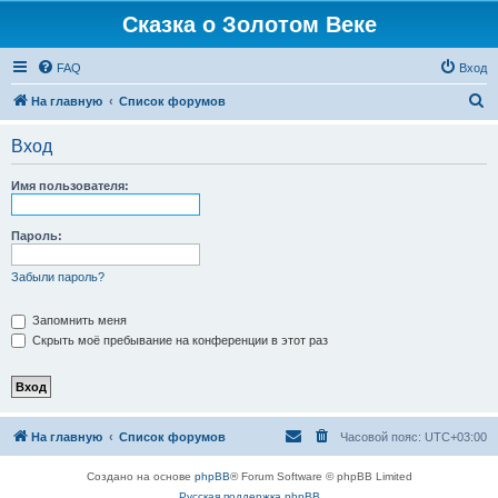
Сказка о Золотом Веке
FAQ
Вход
П
На главную
Список форумов
о
Вход
и
с
Имя пользователя:
к
Пароль:
Забыли пароль?
Запомнить меня
Скрыть моё пребывание на конференции в этот раз
На главную
Список форумов
Часовой пояс:
UTC+03:00
Создано на основе
phpBB
® Forum Software © phpBB Limited
Русская поддержка phpBB