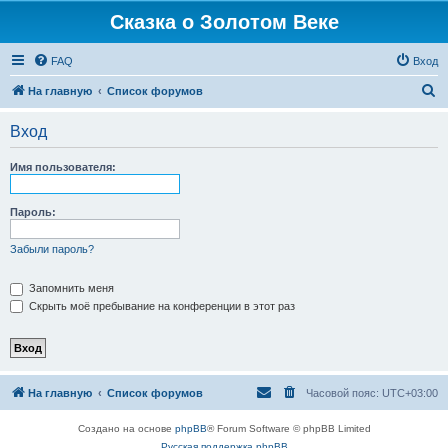
Сказка о Золотом Веке
FAQ
Вход
П
На главную
Список форумов
о
Вход
и
с
Имя пользователя:
к
Пароль:
Забыли пароль?
Запомнить меня
Скрыть моё пребывание на конференции в этот раз
На главную
Список форумов
Часовой пояс:
UTC+03:00
Создано на основе
phpBB
® Forum Software © phpBB Limited
Русская поддержка phpBB