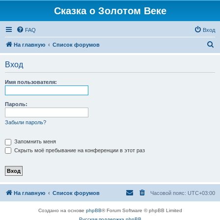
Сказка о Золотом Веке
FAQ
Вход
П
На главную
Список форумов
о
Вход
и
с
Имя пользователя:
к
Пароль:
Забыли пароль?
Запомнить меня
Скрыть моё пребывание на конференции в этот раз
На главную
Список форумов
Часовой пояс:
UTC+03:00
Создано на основе
phpBB
® Forum Software © phpBB Limited
Русская поддержка phpBB