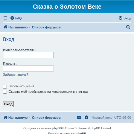
Сказка о Золотом Веке
FAQ
Вход
П
На главную
Список форумов
о
Вход
и
с
Имя пользователя:
к
Пароль:
Забыли пароль?
Запомнить меня
Скрыть моё пребывание на конференции в этот раз
На главную
Список форумов
Часовой пояс:
UTC+03:00
Создано на основе
phpBB
® Forum Software © phpBB Limited
Русская поддержка phpBB