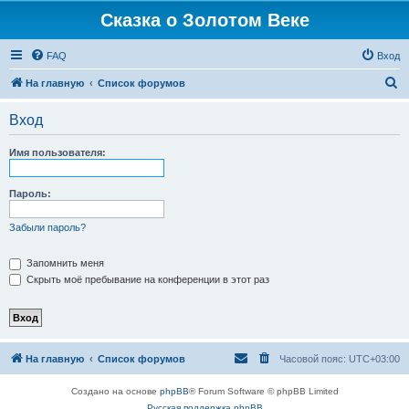
Сказка о Золотом Веке
FAQ
Вход
П
На главную
Список форумов
о
Вход
и
с
Имя пользователя:
к
Пароль:
Забыли пароль?
Запомнить меня
Скрыть моё пребывание на конференции в этот раз
На главную
Список форумов
Часовой пояс:
UTC+03:00
Создано на основе
phpBB
® Forum Software © phpBB Limited
Русская поддержка phpBB