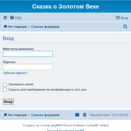
Сказка о Золотом Веке
FAQ
Вход
П
На главную
Список форумов
о
Вход
и
с
Имя пользователя:
к
Пароль:
Забыли пароль?
Запомнить меня
Скрыть моё пребывание на конференции в этот раз
На главную
Список форумов
Часовой пояс:
UTC+03:00
Создано на основе
phpBB
® Forum Software © phpBB Limited
Русская поддержка phpBB