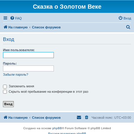
Сказка о Золотом Веке
FAQ
Вход
П
На главную
Список форумов
о
Вход
и
с
Имя пользователя:
к
Пароль:
Забыли пароль?
Запомнить меня
Скрыть моё пребывание на конференции в этот раз
На главную
Список форумов
Часовой пояс:
UTC+03:00
Создано на основе
phpBB
® Forum Software © phpBB Limited
Русская поддержка phpBB