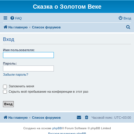
Сказка о Золотом Веке
FAQ
Вход
П
На главную
Список форумов
о
Вход
и
с
Имя пользователя:
к
Пароль:
Забыли пароль?
Запомнить меня
Скрыть моё пребывание на конференции в этот раз
На главную
Список форумов
Часовой пояс:
UTC+03:00
Создано на основе
phpBB
® Forum Software © phpBB Limited
Русская поддержка phpBB