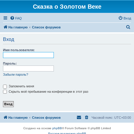
Сказка о Золотом Веке
FAQ
Вход
П
На главную
Список форумов
о
Вход
и
с
Имя пользователя:
к
Пароль:
Забыли пароль?
Запомнить меня
Скрыть моё пребывание на конференции в этот раз
На главную
Список форумов
Часовой пояс:
UTC+03:00
Создано на основе
phpBB
® Forum Software © phpBB Limited
Русская поддержка phpBB