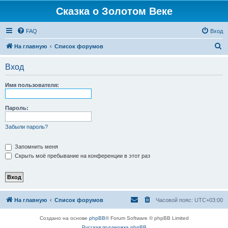
Сказка о Золотом Веке
FAQ
Вход
П
На главную
Список форумов
о
Вход
и
с
Имя пользователя:
к
Пароль:
Забыли пароль?
Запомнить меня
Скрыть моё пребывание на конференции в этот раз
На главную
Список форумов
Часовой пояс:
UTC+03:00
Создано на основе
phpBB
® Forum Software © phpBB Limited
Русская поддержка phpBB