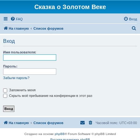
Сказка о Золотом Веке
FAQ
Вход
П
На главную
Список форумов
о
Вход
и
с
Имя пользователя:
к
Пароль:
Забыли пароль?
Запомнить меня
Скрыть моё пребывание на конференции в этот раз
На главную
Список форумов
Часовой пояс:
UTC+03:00
Создано на основе
phpBB
® Forum Software © phpBB Limited
Русская поддержка phpBB