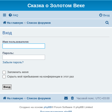
Сказка о Золотом Веке
FAQ
Вход
П
На главную
Список форумов
о
Вход
и
с
Имя пользователя:
к
Пароль:
Забыли пароль?
Запомнить меня
Скрыть моё пребывание на конференции в этот раз
На главную
Список форумов
Часовой пояс:
UTC+03:00
Создано на основе
phpBB
® Forum Software © phpBB Limited
Русская поддержка phpBB