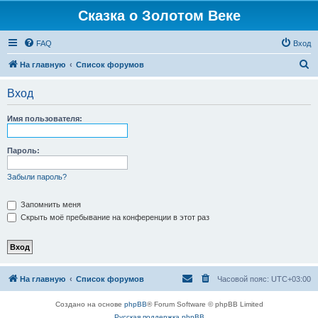
Сказка о Золотом Веке
FAQ
Вход
П
На главную
Список форумов
о
Вход
и
с
Имя пользователя:
к
Пароль:
Забыли пароль?
Запомнить меня
Скрыть моё пребывание на конференции в этот раз
На главную
Список форумов
Часовой пояс:
UTC+03:00
Создано на основе
phpBB
® Forum Software © phpBB Limited
Русская поддержка phpBB