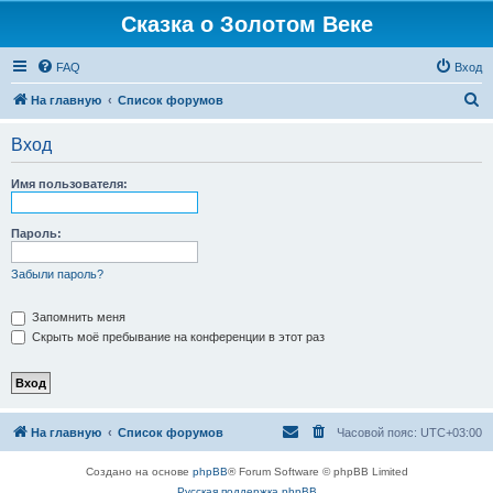
Сказка о Золотом Веке
FAQ
Вход
П
На главную
Список форумов
о
Вход
и
с
Имя пользователя:
к
Пароль:
Забыли пароль?
Запомнить меня
Скрыть моё пребывание на конференции в этот раз
На главную
Список форумов
Часовой пояс:
UTC+03:00
Создано на основе
phpBB
® Forum Software © phpBB Limited
Русская поддержка phpBB