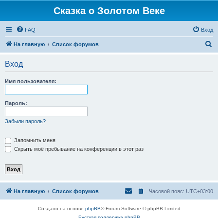
Сказка о Золотом Веке
FAQ
Вход
П
На главную
Список форумов
о
Вход
и
с
Имя пользователя:
к
Пароль:
Забыли пароль?
Запомнить меня
Скрыть моё пребывание на конференции в этот раз
На главную
Список форумов
Часовой пояс:
UTC+03:00
Создано на основе
phpBB
® Forum Software © phpBB Limited
Русская поддержка phpBB