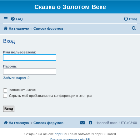
Сказка о Золотом Веке
FAQ
Вход
П
На главную
Список форумов
о
Вход
и
с
Имя пользователя:
к
Пароль:
Забыли пароль?
Запомнить меня
Скрыть моё пребывание на конференции в этот раз
На главную
Список форумов
Часовой пояс:
UTC+03:00
Создано на основе
phpBB
® Forum Software © phpBB Limited
Русская поддержка phpBB