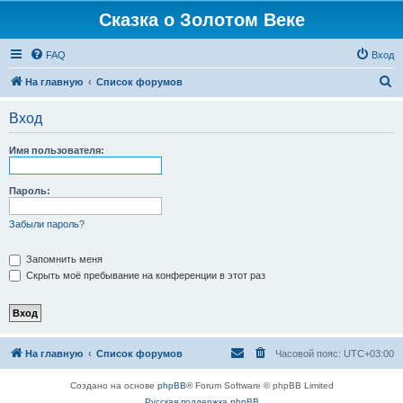
Сказка о Золотом Веке
FAQ
Вход
П
На главную
Список форумов
о
Вход
и
с
Имя пользователя:
к
Пароль:
Забыли пароль?
Запомнить меня
Скрыть моё пребывание на конференции в этот раз
На главную
Список форумов
Часовой пояс:
UTC+03:00
Создано на основе
phpBB
® Forum Software © phpBB Limited
Русская поддержка phpBB