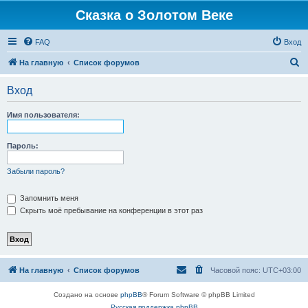
Сказка о Золотом Веке
FAQ
Вход
П
На главную
Список форумов
о
Вход
и
с
Имя пользователя:
к
Пароль:
Забыли пароль?
Запомнить меня
Скрыть моё пребывание на конференции в этот раз
На главную
Список форумов
Часовой пояс:
UTC+03:00
Создано на основе
phpBB
® Forum Software © phpBB Limited
Русская поддержка phpBB