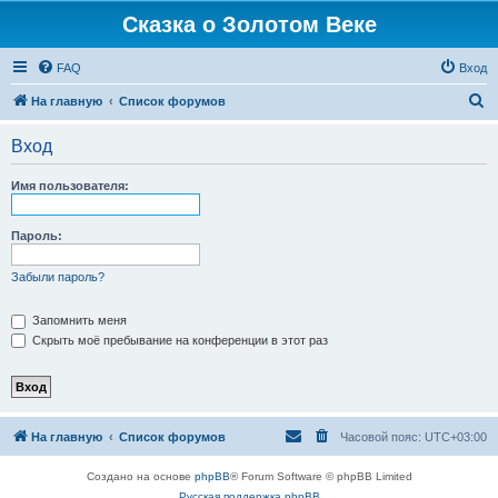
Сказка о Золотом Веке
FAQ
Вход
П
На главную
Список форумов
о
Вход
и
с
Имя пользователя:
к
Пароль:
Забыли пароль?
Запомнить меня
Скрыть моё пребывание на конференции в этот раз
На главную
Список форумов
Часовой пояс:
UTC+03:00
Создано на основе
phpBB
® Forum Software © phpBB Limited
Русская поддержка phpBB