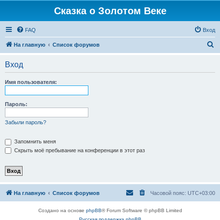
Сказка о Золотом Веке
FAQ
Вход
П
На главную
Список форумов
о
Вход
и
с
Имя пользователя:
к
Пароль:
Забыли пароль?
Запомнить меня
Скрыть моё пребывание на конференции в этот раз
На главную
Список форумов
Часовой пояс:
UTC+03:00
Создано на основе
phpBB
® Forum Software © phpBB Limited
Русская поддержка phpBB