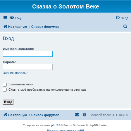
Сказка о Золотом Веке
FAQ
Вход
П
На главную
Список форумов
о
Вход
и
с
Имя пользователя:
к
Пароль:
Забыли пароль?
Запомнить меня
Скрыть моё пребывание на конференции в этот раз
На главную
Список форумов
Часовой пояс:
UTC+03:00
Создано на основе
phpBB
® Forum Software © phpBB Limited
Русская поддержка phpBB