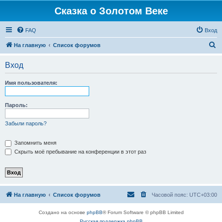
Сказка о Золотом Веке
FAQ
Вход
П
На главную
Список форумов
о
Вход
и
с
Имя пользователя:
к
Пароль:
Забыли пароль?
Запомнить меня
Скрыть моё пребывание на конференции в этот раз
На главную
Список форумов
Часовой пояс:
UTC+03:00
Создано на основе
phpBB
® Forum Software © phpBB Limited
Русская поддержка phpBB