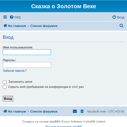
Сказка о Золотом Веке
FAQ
Вход
П
На главную
Список форумов
о
Вход
и
с
Имя пользователя:
к
Пароль:
Забыли пароль?
Запомнить меня
Скрыть моё пребывание на конференции в этот раз
На главную
Список форумов
Часовой пояс:
UTC+03:00
Создано на основе
phpBB
® Forum Software © phpBB Limited
Русская поддержка phpBB