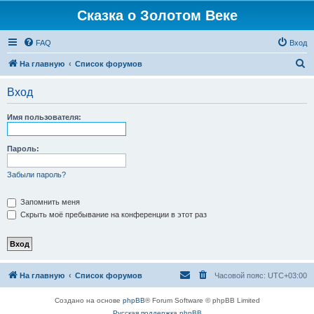
Сказка о Золотом Веке
FAQ
Вход
П
На главную
Список форумов
о
Вход
и
с
Имя пользователя:
к
Пароль:
Забыли пароль?
Запомнить меня
Скрыть моё пребывание на конференции в этот раз
На главную
Список форумов
Часовой пояс:
UTC+03:00
Создано на основе
phpBB
® Forum Software © phpBB Limited
Русская поддержка phpBB