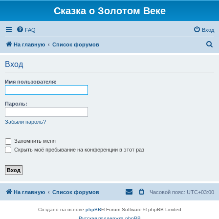
Сказка о Золотом Веке
FAQ
Вход
П
На главную
Список форумов
о
Вход
и
с
Имя пользователя:
к
Пароль:
Забыли пароль?
Запомнить меня
Скрыть моё пребывание на конференции в этот раз
На главную
Список форумов
Часовой пояс:
UTC+03:00
Создано на основе
phpBB
® Forum Software © phpBB Limited
Русская поддержка phpBB