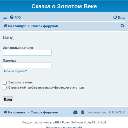
Сказка о Золотом Веке
FAQ
Вход
П
На главную
Список форумов
о
Вход
и
с
Имя пользователя:
к
Пароль:
Забыли пароль?
Запомнить меня
Скрыть моё пребывание на конференции в этот раз
На главную
Список форумов
Часовой пояс:
UTC+03:00
Создано на основе
phpBB
® Forum Software © phpBB Limited
Русская поддержка phpBB