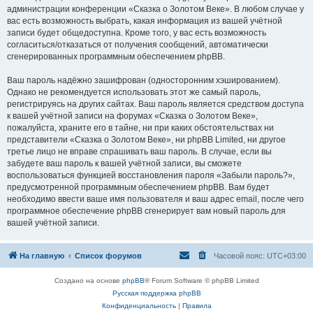
администрации конференции «Сказка о Золотом Веке». В любом случае у
вас есть возможность выбрать, какая информация из вашей учётной
записи будет общедоступна. Кроме того, у вас есть возможность
согласиться/отказаться от получения сообщений, автоматически
сгенерированных программным обеспечением phpBB.
Ваш пароль надёжно зашифрован (односторонним хэшированием).
Однако не рекомендуется использовать этот же самый пароль,
регистрируясь на других сайтах. Ваш пароль является средством доступа
к вашей учётной записи на форумах «Сказка о Золотом Веке»,
пожалуйста, храните его в тайне, ни при каких обстоятельствах ни
представители «Сказка о Золотом Веке», ни phpBB Limited, ни другое
третье лицо не вправе спрашивать ваш пароль. В случае, если вы
забудете ваш пароль к вашей учётной записи, вы сможете
воспользоваться функцией восстановления пароля «Забыли пароль?»,
предусмотренной программным обеспечением phpBB. Вам будет
необходимо ввести ваше имя пользователя и ваш адрес email, после чего
программное обеспечение phpBB сгенерирует вам новый пароль для
вашей учётной записи.
На главную
Список форумов
Часовой пояс:
UTC+03:00
Создано на основе
phpBB
® Forum Software © phpBB Limited
Русская поддержка phpBB
Конфиденциальность
|
Правила