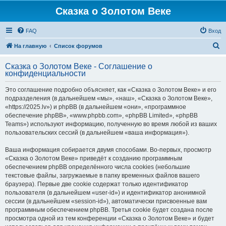
Сказка о Золотом Веке
FAQ
Вход
П
На главную
Список форумов
о
Сказка о Золотом Веке - Соглашение о
и
конфиденциальности
с
Это соглашение подробно объясняет, как «Сказка о Золотом Веке» и его
к
подразделения (в дальнейшем «мы», «наш», «Сказка о Золотом Веке»,
«https://2025.lv») и phpBB (в дальнейшем «они», «программное
обеспечение phpBB», «www.phpbb.com», «phpBB Limited», «phpBB
Teams») используют информацию, полученную во время любой из ваших
пользовательских сессий (в дальнейшем «ваша информация»).
Ваша информация собирается двумя способами. Во-первых, просмотр
«Сказка о Золотом Веке» приведёт к созданию программным
обеспечением phpBB определённого числа cookies (небольшие
текстовые файлы, загружаемые в папку временных файлов вашего
браузера). Первые две cookie содержат только идентификатор
пользователя (в дальнейшем «user-id») и идентификатор анонимной
сессии (в дальнейшем «session-id»), автоматически присвоенные вам
программным обеспечением phpBB. Третья cookie будет создана после
просмотра одной из тем конференции «Сказка о Золотом Веке» и будет