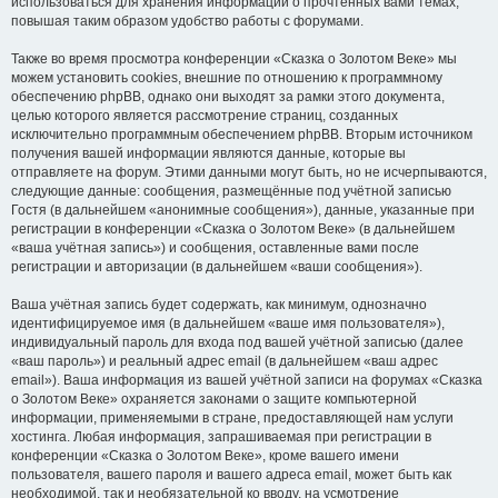
использоваться для хранения информации о прочтённых вами темах,
повышая таким образом удобство работы с форумами.
Также во время просмотра конференции «Сказка о Золотом Веке» мы
можем установить cookies, внешние по отношению к программному
обеспечению phpBB, однако они выходят за рамки этого документа,
целью которого является рассмотрение страниц, созданных
исключительно программным обеспечением phpBB. Вторым источником
получения вашей информации являются данные, которые вы
отправляете на форум. Этими данными могут быть, но не исчерпываются,
следующие данные: сообщения, размещённые под учётной записью
Гостя (в дальнейшем «анонимные сообщения»), данные, указанные при
регистрации в конференции «Сказка о Золотом Веке» (в дальнейшем
«ваша учётная запись») и сообщения, оставленные вами после
регистрации и авторизации (в дальнейшем «ваши сообщения»).
Ваша учётная запись будет содержать, как минимум, однозначно
идентифицируемое имя (в дальнейшем «ваше имя пользователя»),
индивидуальный пароль для входа под вашей учётной записью (далее
«ваш пароль») и реальный адрес email (в дальнейшем «ваш адрес
email»). Ваша информация из вашей учётной записи на форумах «Сказка
о Золотом Веке» охраняется законами о защите компьютерной
информации, применяемыми в стране, предоставляющей нам услуги
хостинга. Любая информация, запрашиваемая при регистрации в
конференции «Сказка о Золотом Веке», кроме вашего имени
пользователя, вашего пароля и вашего адреса email, может быть как
необходимой, так и необязательной ко вводу, на усмотрение